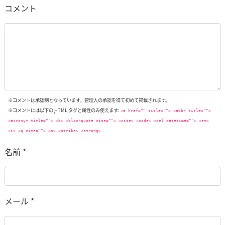
コメント
※コメントは承認制となっています。管理人の承認を得て初めて掲載されます。
※コメントには以下の
HTML
タグと属性のみ使えます:
<a href="" title=""> <abbr title="">
<acronym title=""> <b> <blockquote cite=""> <cite> <code> <del datetime=""> <em>
<i> <q cite=""> <s> <strike> <strong>
名前
*
メール
*